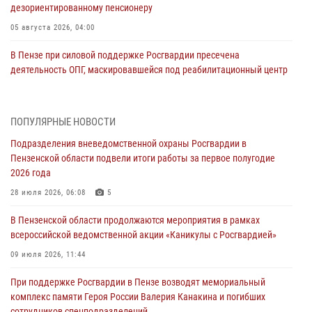
дезориентированному пенсионеру
05 августа 2026, 04:00
В Пензе при силовой поддержке Росгвардии пресечена
деятельность ОПГ, маскировавшейся под реабилитационный центр
(видео)
04 августа 2026, 07:05
4
1
ПОПУЛЯРНЫЕ НОВОСТИ
В Управлении Росгвардии по Пензенской области подвели итоги
Подразделения вневедомственной охраны Росгвардии в
работы за первое полугодие 2026 года
Пензенской области подвели итоги работы за первое полугодие
04 августа 2026, 06:08
2026 года
Росгвардия обеспечила безопасность праздничных мероприятий в
28 июля 2026, 06:08
5
День ВДВ в Пензе
В Пензенской области продолжаются мероприятия в рамках
03 августа 2026, 07:14
1
всероссийской ведомственной акции «Каникулы с Росгвардией»
В Пензе сотрудники Росгвардии задержали мужчину, который
09 июля 2026, 11:44
криками и нецензурной бранью напугал жильцов многоквартирного
При поддержке Росгвардии в Пензе возводят мемориальный
дома
комплекс памяти Героя России Валерия Канакина и погибших
03 августа 2026, 05:59
сотрудников спецподразделений