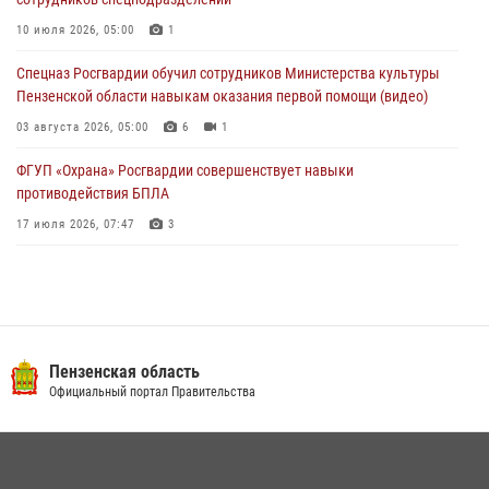
Росгвардейцы Пензенской области отмечают 35-летие дежурной
10 июля 2026, 05:00
1
службы
Спецназ Росгвардии обучил сотрудников Министерства культуры
03 августа 2026, 05:15
Пензенской области навыкам оказания первой помощи (видео)
03 августа 2026, 05:00
6
1
ФГУП «Охрана» Росгвардии совершенствует навыки
противодействия БПЛА
17 июля 2026, 07:47
3
Военнослужащие Росгвардии в Заречном приняли участие в
просветительской лекции Общества «Знание»
16 июля 2026, 05:00
2
Пензенский спецназ Росгвардии готовит студентов к окружному
Пензенская область
этапу «Зарницы 2.0» (видео)
Официальный портал Правительства
10 июля 2026, 06:01
6
1
Интервью с сотрудником службы ОМОН: как проходит день на
службе