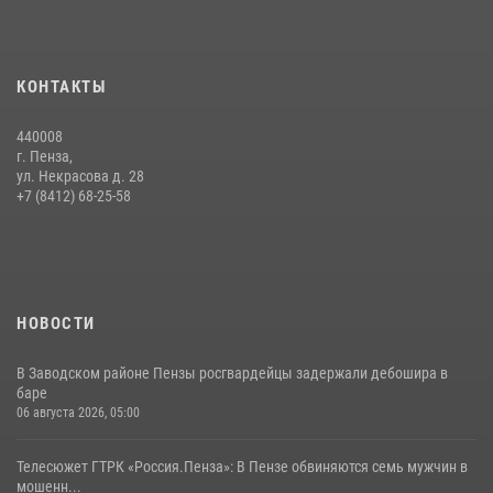
15 июля 2026, 07:00
Начальник Управления Росгвардии по Пензенской области Павел
КОНТАКТЫ
Пучков посетил 55-й Всероссийский Лермонтовский праздник
поэзии в «Тарханах»
440008
11 июля 2026, 10:00
2
г. Пенза,
ул. Некрасова д. 28
В Пензе сотрудники Росгвардии обезвредили артиллерийский
+7 (8412) 68-25-58
боеприпас времен Великой Отечественной войны (видео)
13 июля 2026, 05:03
5
1
НОВОСТИ
В Заводском районе Пензы росгвардейцы задержали дебошира в
баре
06 августа 2026, 05:00
Телесюжет ГТРК «Россия.Пенза»: В Пензе обвиняются семь мужчин в
мошенн...