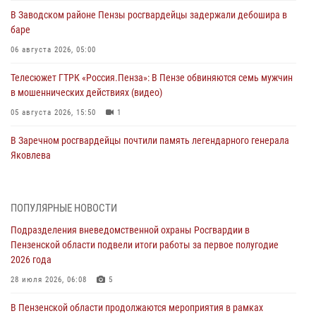
В Заводском районе Пензы росгвардейцы задержали дебошира в
баре
06 августа 2026, 05:00
Телесюжет ГТРК «Россия.Пенза»: В Пензе обвиняются семь мужчин
в мошеннических действиях (видео)
05 августа 2026, 15:50
1
В Заречном росгвардейцы почтили память легендарного генерала
Яковлева
05 августа 2026, 07:00
Сотрудники пензенского ОМОН «Страж» познакомили участников
ПОПУЛЯРНЫЕ НОВОСТИ
сборов «Гвардеец» с вооружением и техникой Росгвардии
Подразделения вневедомственной охраны Росгвардии в
05 августа 2026, 06:15
6
Пензенской области подвели итоги работы за первое полугодие
2026 года
В Пензе сотрудники Росгвардии оказали помощь
дезориентированному пенсионеру
28 июля 2026, 06:08
5
05 августа 2026, 04:00
В Пензенской области продолжаются мероприятия в рамках