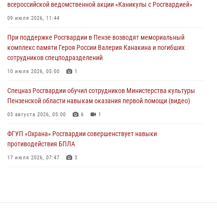
всероссийской ведомственной акции «Каникулы с Росгвардией»
В Пензе при силовой поддержке Росгвардии пресечена
деятельность ОПГ, маскировавшейся под реабилитационный центр
09 июля 2026, 11:44
(видео)
При поддержке Росгвардии в Пензе возводят мемориальный
04 августа 2026, 07:05
4
1
комплекс памяти Героя России Валерия Канакина и погибших
сотрудников спецподразделений
В Управлении Росгвардии по Пензенской области подвели итоги
работы за первое полугодие 2026 года
10 июля 2026, 05:00
1
04 августа 2026, 06:08
Спецназ Росгвардии обучил сотрудников Министерства культуры
Пензенской области навыкам оказания первой помощи (видео)
03 августа 2026, 05:00
6
1
ФГУП «Охрана» Росгвардии совершенствует навыки
противодействия БПЛА
17 июля 2026, 07:47
3
Пензенский спецназ Росгвардии готовит студентов к окружному
этапу «Зарницы 2.0» (видео)
10 июля 2026, 06:01
6
1