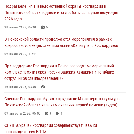
сборов «Гвардеец» с вооружением и техникой Росгвардии
Подразделения вневедомственной охраны Росгвардии в
05 августа 2026, 06:15
6
Пензенской области подвели итоги работы за первое полугодие
2026 года
В Пензе сотрудники Росгвардии оказали помощь
дезориентированному пенсионеру
28 июля 2026, 06:08
5
05 августа 2026, 04:00
В Пензенской области продолжаются мероприятия в рамках
всероссийской ведомственной акции «Каникулы с Росгвардией»
В Пензе при силовой поддержке Росгвардии пресечена
деятельность ОПГ, маскировавшейся под реабилитационный центр
09 июля 2026, 11:44
(видео)
При поддержке Росгвардии в Пензе возводят мемориальный
04 августа 2026, 07:05
4
1
комплекс памяти Героя России Валерия Канакина и погибших
сотрудников спецподразделений
В Управлении Росгвардии по Пензенской области подвели итоги
работы за первое полугодие 2026 года
10 июля 2026, 05:00
1
04 августа 2026, 06:08
Спецназ Росгвардии обучил сотрудников Министерства культуры
Пензенской области навыкам оказания первой помощи (видео)
03 августа 2026, 05:00
6
1
ФГУП «Охрана» Росгвардии совершенствует навыки
противодействия БПЛА