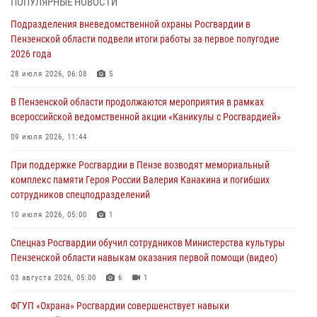
ПОПУЛЯРНЫЕ НОВОСТИ
Яковлева
Подразделения вневедомственной охраны Росгвардии в
05 августа 2026, 07:00
Пензенской области подвели итоги работы за первое полугодие
2026 года
Сотрудники пензенского ОМОН «Страж» познакомили участников
сборов «Гвардеец» с вооружением и техникой Росгвардии
28 июля 2026, 06:08
5
05 августа 2026, 06:15
6
В Пензенской области продолжаются мероприятия в рамках
всероссийской ведомственной акции «Каникулы с Росгвардией»
В Пензе сотрудники Росгвардии оказали помощь
дезориентированному пенсионеру
09 июля 2026, 11:44
05 августа 2026, 04:00
При поддержке Росгвардии в Пензе возводят мемориальный
комплекс памяти Героя России Валерия Канакина и погибших
В Пензе при силовой поддержке Росгвардии пресечена
сотрудников спецподразделений
деятельность ОПГ, маскировавшейся под реабилитационный центр
(видео)
10 июля 2026, 05:00
1
04 августа 2026, 07:05
4
1
Спецназ Росгвардии обучил сотрудников Министерства культуры
Пензенской области навыкам оказания первой помощи (видео)
03 августа 2026, 05:00
6
1
ФГУП «Охрана» Росгвардии совершенствует навыки