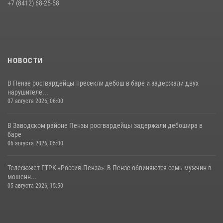
Пучков посетил 55-й Всероссийский Лермонтовский праздник
+7 (8412) 68-25-58
поэзии в «Тарханах»
11 июля 2026, 10:00
2
НОВОСТИ
В Пензе росгвардейцы пресекли дебош в баре и задержали двух
нарушителе...
07 августа 2026, 06:00
В Заводском районе Пензы росгвардейцы задержали дебошира в
баре
06 августа 2026, 05:00
Телесюжет ГТРК «Россия.Пенза»: В Пензе обвиняются семь мужчин в
мошенн...
05 августа 2026, 15:50