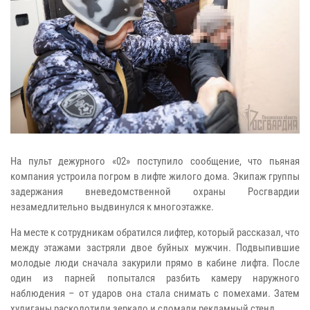
На пульт дежурного «02» поступило сообщение, что пьяная
компания устроила погром в лифте жилого дома. Экипаж группы
задержания вневедомственной охраны Росгвардии
незамедлительно выдвинулся к многоэтажке.
На месте к сотрудникам обратился лифтер, который рассказал, что
между этажами застряли двое буйных мужчин. Подвыпившие
молодые люди сначала закурили прямо в кабине лифта. После
один из парней попытался разбить камеру наружного
наблюдения – от ударов она стала снимать с помехами. Затем
хулиганы расколотили зеркало и сломали рекламный стенд.