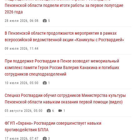
05 августа 2026, 07:00
Пензенской области подвели итоги работы за первое полугодие
2026 года
Сотрудники пензенского ОМОН «Страж» познакомили участников
сборов «Гвардеец» с вооружением и техникой Росгвардии
28 июля 2026, 06:08
5
05 августа 2026, 06:15
6
В Пензенской области продолжаются мероприятия в рамках
всероссийской ведомственной акции «Каникулы с Росгвардией»
В Пензе сотрудники Росгвардии оказали помощь
дезориентированному пенсионеру
09 июля 2026, 11:44
05 августа 2026, 04:00
При поддержке Росгвардии в Пензе возводят мемориальный
комплекс памяти Героя России Валерия Канакина и погибших
В Пензе при силовой поддержке Росгвардии пресечена
сотрудников спецподразделений
деятельность ОПГ, маскировавшейся под реабилитационный центр
(видео)
10 июля 2026, 05:00
1
04 августа 2026, 07:05
4
1
Спецназ Росгвардии обучил сотрудников Министерства культуры
Пензенской области навыкам оказания первой помощи (видео)
03 августа 2026, 05:00
6
1
ФГУП «Охрана» Росгвардии совершенствует навыки
противодействия БПЛА
17 июля 2026, 07:47
3