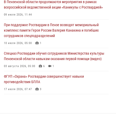
В Пензенской области продолжаются мероприятия в рамках
03 августа 2026, 07:14
1
всероссийской ведомственной акции «Каникулы с Росгвардией»
В Пензе сотрудники Росгвардии задержали мужчину, который
09 июля 2026, 11:44
криками и нецензурной бранью напугал жильцов многоквартирного
При поддержке Росгвардии в Пензе возводят мемориальный
дома
комплекс памяти Героя России Валерия Канакина и погибших
03 августа 2026, 05:59
сотрудников спецподразделений
Росгвардейцы Пензенской области отмечают 35-летие дежурной
10 июля 2026, 05:00
1
службы
Спецназ Росгвардии обучил сотрудников Министерства культуры
03 августа 2026, 05:15
Пензенской области навыкам оказания первой помощи (видео)
03 августа 2026, 05:00
6
1
ФГУП «Охрана» Росгвардии совершенствует навыки
противодействия БПЛА
17 июля 2026, 07:47
3
Пензенский спецназ Росгвардии готовит студентов к окружному
этапу «Зарницы 2.0» (видео)
10 июля 2026, 06:01
6
1