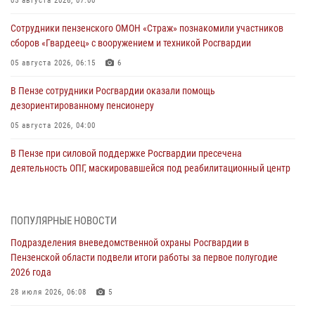
05 августа 2026, 07:00
Сотрудники пензенского ОМОН «Страж» познакомили участников
сборов «Гвардеец» с вооружением и техникой Росгвардии
05 августа 2026, 06:15
6
В Пензе сотрудники Росгвардии оказали помощь
дезориентированному пенсионеру
05 августа 2026, 04:00
В Пензе при силовой поддержке Росгвардии пресечена
деятельность ОПГ, маскировавшейся под реабилитационный центр
(видео)
04 августа 2026, 07:05
4
1
ПОПУЛЯРНЫЕ НОВОСТИ
В Управлении Росгвардии по Пензенской области подвели итоги
Подразделения вневедомственной охраны Росгвардии в
работы за первое полугодие 2026 года
Пензенской области подвели итоги работы за первое полугодие
04 августа 2026, 06:08
2026 года
Росгвардия обеспечила безопасность праздничных мероприятий в
28 июля 2026, 06:08
5
День ВДВ в Пензе