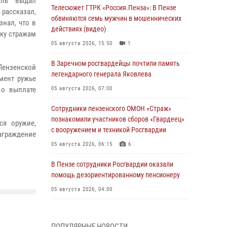
ель выдал
Телесюжет ГТРК «Россия.Пенза»: В Пензе
 рассказал,
обвиняются семь мужчин в мошеннических
знал, что в
действиях (видео)
дку стражам
05 августа 2026, 15:50
1
В Заречном росгвардейцы почтили память
Пензенской
легендарного генерала Яковлева
мент ружье
 о выплате
05 августа 2026, 07:00
Сотрудники пензенского ОМОН «Страж»
познакомили участников сборов «Гвардеец»
ся оружие,
с вооружением и техникой Росгвардии
награждение
05 августа 2026, 06:15
6
В Пензе сотрудники Росгвардии оказали
помощь дезориентированному пенсионеру
05 августа 2026, 04:00
В Пензе при силовой поддержке Росгвардии
пресечена деятельность ОПГ,
ПОПУЛЯРНЫЕ НОВОСТИ