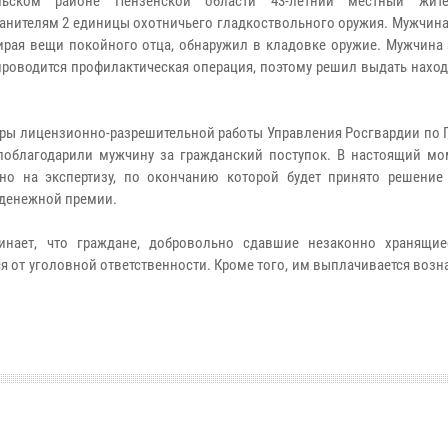
ьском районе Пензенской области 43-летний местный жит
анителям 2 единицы охотничьего гладкоствольного оружия. Мужчина
бирая вещи покойного отца, обнаружил в кладовке оружие. Мужчина 
проводится профилактическая операция, поэтому решил выдать нахо
ры лицензионно-разрешительной работы Управления Росгвардии по 
поблагодарили мужчину за гражданский поступок. В настоящий мо
но на экспертизу, по окончанию которой будет принято решение
денежной премии.
инает, что граждане, добровольно сдавшие незаконно хранящие
 от уголовной ответственности. Кроме того, им выплачивается воз