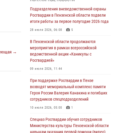
маскировавшейся под реабилитационный
центр (видео)
Подразделения вневедомственной охраны
Росгвардии в Пензенской области подвели
04 августа 2026, 07:05
4
1
итоги работы за первое полугодие 2026 года
В Управлении Росгвардии по Пензенской
28 июля 2026, 06:08
5
области подвели итоги работы за первое
полугодие 2026 года
В Пензенской области продолжаются
мероприятия в рамках всероссийской
04 августа 2026, 06:08
ующая →
ведомственной акции «Каникулы с
Росгвардией»
Росгвардия обеспечила безопасность
праздничных мероприятий в День ВДВ в
09 июля 2026, 11:44
Пензе
При поддержке Росгвардии в Пензе
03 августа 2026, 07:14
1
возводят мемориальный комплекс памяти
Героя России Валерия Канакина и погибших
В Пензе сотрудники Росгвардии задержали
сотрудников спецподразделений
мужчину, который криками и нецензурной
бранью напугал жильцов многоквартирного
10 июля 2026, 05:00
1
дома
Спецназ Росгвардии обучил сотрудников
03 августа 2026, 05:59
Министерства культуры Пензенской области
навыкам оказания первой помощи (видео)
Росгвардейцы Пензенской области отмечают