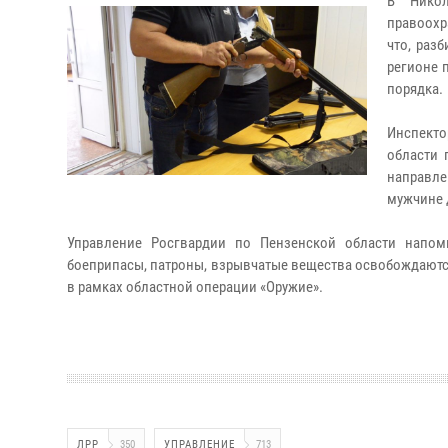
В Никол
правоохр
что, раз
регионе 
порядка.
Инспекто
области 
направле
мужчине 
Управление Росгвардии по Пензенской области напом
боеприпасы, патроны, взрывчатые вещества освобождаются
в рамках областной операции «Оружие».
ЛРР
350
УПРАВЛЕНИЕ
713