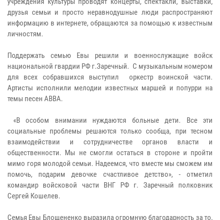
учреждения культуры проводят концерты, спектакли, выставки,
друзья семьи и просто неравнодушные люди распространяют
информацию в интернете, обращаются за помощью к известным
личностям.
Поддержать семью Евы решили и военнослужащие войск
национальной гвардии РФ г.Заречный. С музыкальным номером
для всех собравшихся выступил оркестр воинской части.
Артисты исполнили мелодии известных маршей и попурри на
темы песен ABBA.
«В особом внимании нуждаются больные дети. Все эти
социальные проблемы решаются только сообща, при тесном
взаимодействии и сотрудничестве органов власти и
общественности. Мы не смогли остаться в стороне и пройти
мимо горя молодой семьи. Надеемся, что вместе мы сможем им
помочь, подарим девочке счастливое детство», - отметил
командир войсковой части ВНГ РФ г. Заречный полковник
Сергей Кошелев.
Семья Евы Блощененко выразила огромную благодарность за то,