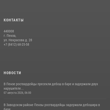
15 июля 2026, 07:00
Сотрудники пензенского ОМОН «Страж» познакомили участников
КОНТАКТЫ
сборов «Гвардеец» с вооружением и техникой Росгвардии
05 августа 2026, 06:15
6
440008
г. Пенза,
Начальник Управления Росгвардии по Пензенской области Павел
ул. Некрасова д. 28
Пучков посетил 55-й Всероссийский Лермонтовский праздник
+7 (8412) 68-25-58
поэзии в «Тарханах»
11 июля 2026, 10:00
2
НОВОСТИ
В Пензе росгвардейцы пресекли дебош в баре и задержали двух
нарушителе...
07 августа 2026, 06:00
В Заводском районе Пензы росгвардейцы задержали дебошира в
баре