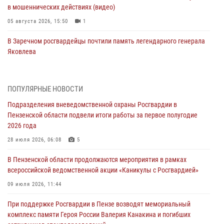
в мошеннических действиях (видео)
05 августа 2026, 15:50
1
В Заречном росгвардейцы почтили память легендарного генерала
Яковлева
05 августа 2026, 07:00
Сотрудники пензенского ОМОН «Страж» познакомили участников
ПОПУЛЯРНЫЕ НОВОСТИ
сборов «Гвардеец» с вооружением и техникой Росгвардии
Подразделения вневедомственной охраны Росгвардии в
05 августа 2026, 06:15
6
Пензенской области подвели итоги работы за первое полугодие
2026 года
В Пензе сотрудники Росгвардии оказали помощь
дезориентированному пенсионеру
28 июля 2026, 06:08
5
05 августа 2026, 04:00
В Пензенской области продолжаются мероприятия в рамках
всероссийской ведомственной акции «Каникулы с Росгвардией»
В Пензе при силовой поддержке Росгвардии пресечена
деятельность ОПГ, маскировавшейся под реабилитационный центр
09 июля 2026, 11:44
(видео)
При поддержке Росгвардии в Пензе возводят мемориальный
04 августа 2026, 07:05
4
1
комплекс памяти Героя России Валерия Канакина и погибших