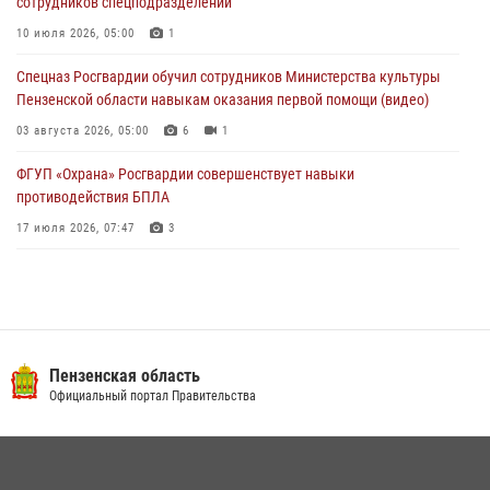
сотрудников спецподразделений
В Управлении Росгвардии по Пензенской области подвели итоги
работы за первое полугодие 2026 года
10 июля 2026, 05:00
1
04 августа 2026, 06:08
Спецназ Росгвардии обучил сотрудников Министерства культуры
Пензенской области навыкам оказания первой помощи (видео)
03 августа 2026, 05:00
6
1
ФГУП «Охрана» Росгвардии совершенствует навыки
противодействия БПЛА
17 июля 2026, 07:47
3
Пензенский спецназ Росгвардии готовит студентов к окружному
этапу «Зарницы 2.0» (видео)
10 июля 2026, 06:01
6
1
Военнослужащие Росгвардии в Заречном приняли участие в
Пензенская область
просветительской лекции Общества «Знание»
Официальный портал Правительства
16 июля 2026, 05:00
2
Интервью с сотрудником службы ОМОН: как проходит день на
службе