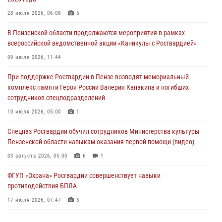
В Пензе сотрудники Росгвардии оказали помощь
дезориентированному пенсионеру
28 июля 2026, 06:08
5
05 августа 2026, 04:00
В Пензенской области продолжаются мероприятия в рамках
всероссийской ведомственной акции «Каникулы с Росгвардией»
В Пензе при силовой поддержке Росгвардии пресечена
деятельность ОПГ, маскировавшейся под реабилитационный центр
09 июля 2026, 11:44
(видео)
При поддержке Росгвардии в Пензе возводят мемориальный
04 августа 2026, 07:05
4
1
комплекс памяти Героя России Валерия Канакина и погибших
сотрудников спецподразделений
В Управлении Росгвардии по Пензенской области подвели итоги
работы за первое полугодие 2026 года
10 июля 2026, 05:00
1
04 августа 2026, 06:08
Спецназ Росгвардии обучил сотрудников Министерства культуры
Пензенской области навыкам оказания первой помощи (видео)
03 августа 2026, 05:00
6
1
ФГУП «Охрана» Росгвардии совершенствует навыки
противодействия БПЛА
17 июля 2026, 07:47
3
Пензенский спецназ Росгвардии готовит студентов к окружному