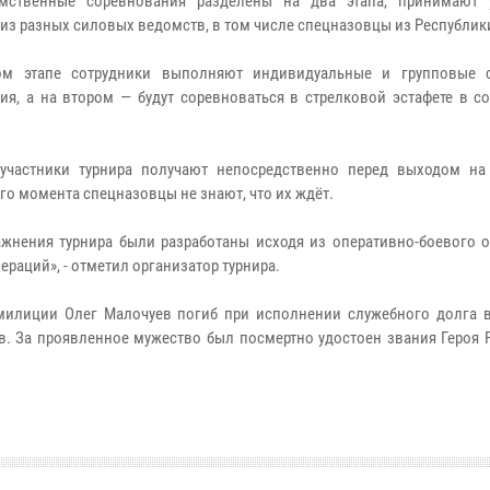
мственные соревнования разделены на два этапа, принимают 
из разных силовых ведомств, в том числе спецназовцы из Республики
ом этапе сотрудники выполняют индивидуальные и групповые 
ия, а на втором — будут соревноваться в стрелковой эстафете в с
.
участники турнира получают непосредственно перед выходом на
го момента спецназовцы не знают, что их ждёт.
ажнения турнира были разработаны исходя из оперативно-боевого 
раций», - отметил организатор турнира.
илиции Олег Малочуев погиб при исполнении служебного долга в 
в. За проявленное мужество был посмертно удостоен звания Героя 