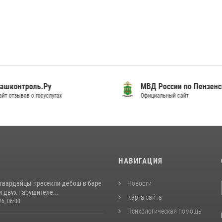
шконтроль.Ру
МВД России по Пензенск
т отзывов о госуслугах
Официальный сайт
И
НАВИГАЦИЯ
сгвардейцы пресекли дебош в баре
Новости
 двух нарушителе...
Карта сайта
26, 06:00
Психологическая помощь