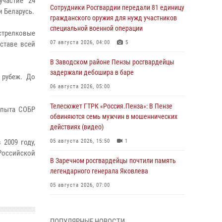
участие 24
Сотрудники Росгвардии передали 81 единицу
 Беларусь.
гражданского оружия для нужд участников
специальной военной операции
стрелковые
07 августа 2026, 04:00
5
оставе всей
В Заводском районе Пензы росгвардейцы
задержали дебошира в баре
 рубеж. До
06 августа 2026, 05:00
Телесюжет ГТРК «Россия.Пенза»: В Пензе
опыта СОБР
обвиняются семь мужчин в мошеннических
действиях (видео)
2009 году,
05 августа 2026, 15:50
1
Российской
В Заречном росгвардейцы почтили память
легендарного генерала Яковлева
05 августа 2026, 07:00
Сотрудники пензенского ОМОН «Страж»
познакомили участников сборов «Гвардеец»
ПОПУЛЯРНЫЕ НОВОСТИ