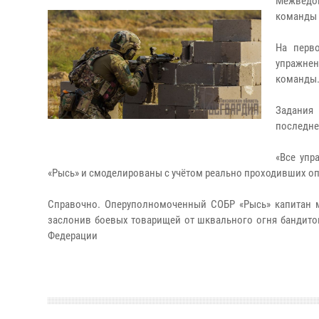
Межведо
команды 
На перв
упражнен
команды
Задания 
последне
«Все упр
«Рысь» и смоделированы с учётом реально проходивших опе
Справочно. Оперуполномоченный СОБР «Рысь» капитан м
заслонив боевых товарищей от шквального огня бандито
Федерации