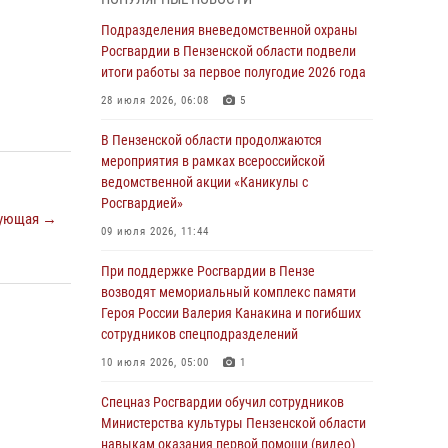
с вооружением и техникой Росгвардии
Подразделения вневедомственной охраны
05 августа 2026, 06:15
6
Росгвардии в Пензенской области подвели
итоги работы за первое полугодие 2026 года
В Пензе сотрудники Росгвардии оказали
помощь дезориентированному пенсионеру
28 июля 2026, 06:08
5
05 августа 2026, 04:00
В Пензенской области продолжаются
мероприятия в рамках всероссийской
В Пензе при силовой поддержке Росгвардии
ведомственной акции «Каникулы с
пресечена деятельность ОПГ,
Росгвардией»
маскировавшейся под реабилитационный
ующая →
центр (видео)
09 июля 2026, 11:44
04 августа 2026, 07:05
4
1
При поддержке Росгвардии в Пензе
возводят мемориальный комплекс памяти
В Управлении Росгвардии по Пензенской
Героя России Валерия Канакина и погибших
области подвели итоги работы за первое
сотрудников спецподразделений
полугодие 2026 года
10 июля 2026, 05:00
1
04 августа 2026, 06:08
Спецназ Росгвардии обучил сотрудников
Росгвардия обеспечила безопасность
Министерства культуры Пензенской области
праздничных мероприятий в День ВДВ в
навыкам оказания первой помощи (видео)
Пензе