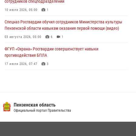
сотрудников спецподразделений
В Управлении Росгвардии по Пензенской области подвели итоги
работы за первое полугодие 2026 года
10 июля 2026, 05:00
1
04 августа 2026, 06:08
Спецназ Росгвардии обучил сотрудников Министерства культуры
Пензенской области навыкам оказания первой помощи (видео)
03 августа 2026, 05:00
6
1
ФГУП «Охрана» Росгвардии совершенствует навыки
противодействия БПЛА
17 июля 2026, 07:47
3
Военнослужащие Росгвардии в Заречном приняли участие в
просветительской лекции Общества «Знание»
16 июля 2026, 05:00
2
Пензенский спецназ Росгвардии готовит студентов к окружному
Пензенская область
этапу «Зарницы 2.0» (видео)
Официальный портал Правительства
10 июля 2026, 06:01
6
1
Интервью с сотрудником службы ОМОН: как проходит день на