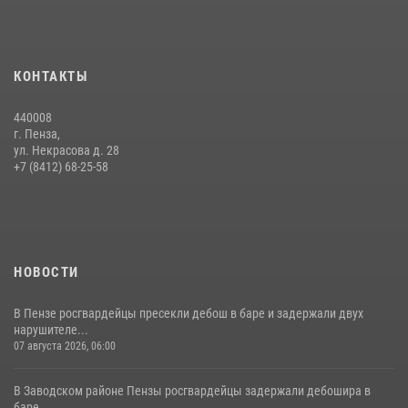
службе
15 июля 2026, 07:00
Сотрудники пензенского ОМОН «Страж» познакомили участников
КОНТАКТЫ
сборов «Гвардеец» с вооружением и техникой Росгвардии
05 августа 2026, 06:15
6
440008
г. Пенза,
Начальник Управления Росгвардии по Пензенской области Павел
ул. Некрасова д. 28
Пучков посетил 55-й Всероссийский Лермонтовский праздник
+7 (8412) 68-25-58
поэзии в «Тарханах»
11 июля 2026, 10:00
2
НОВОСТИ
В Пензе росгвардейцы пресекли дебош в баре и задержали двух
нарушителе...
07 августа 2026, 06:00
В Заводском районе Пензы росгвардейцы задержали дебошира в
баре