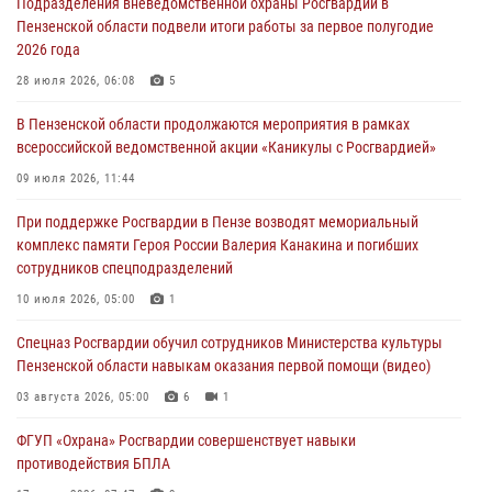
Подразделения вневедомственной охраны Росгвардии в
05 августа 2026, 04:00
Пензенской области подвели итоги работы за первое полугодие
2026 года
В Пензе при силовой поддержке Росгвардии пресечена
деятельность ОПГ, маскировавшейся под реабилитационный центр
28 июля 2026, 06:08
5
(видео)
В Пензенской области продолжаются мероприятия в рамках
04 августа 2026, 07:05
4
1
всероссийской ведомственной акции «Каникулы с Росгвардией»
В Управлении Росгвардии по Пензенской области подвели итоги
09 июля 2026, 11:44
работы за первое полугодие 2026 года
При поддержке Росгвардии в Пензе возводят мемориальный
04 августа 2026, 06:08
комплекс памяти Героя России Валерия Канакина и погибших
сотрудников спецподразделений
Росгвардия обеспечила безопасность праздничных мероприятий в
День ВДВ в Пензе
10 июля 2026, 05:00
1
03 августа 2026, 07:14
1
Спецназ Росгвардии обучил сотрудников Министерства культуры
Пензенской области навыкам оказания первой помощи (видео)
03 августа 2026, 05:00
6
1
ФГУП «Охрана» Росгвардии совершенствует навыки
противодействия БПЛА