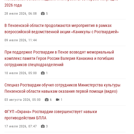
2026 года
В Пензе сотрудники Росгвардии оказали помощь
дезориентированному пенсионеру
28 июля 2026, 06:08
5
05 августа 2026, 04:00
В Пензенской области продолжаются мероприятия в рамках
всероссийской ведомственной акции «Каникулы с Росгвардией»
В Пензе при силовой поддержке Росгвардии пресечена
деятельность ОПГ, маскировавшейся под реабилитационный центр
09 июля 2026, 11:44
(видео)
При поддержке Росгвардии в Пензе возводят мемориальный
04 августа 2026, 07:05
4
1
комплекс памяти Героя России Валерия Канакина и погибших
сотрудников спецподразделений
В Управлении Росгвардии по Пензенской области подвели итоги
работы за первое полугодие 2026 года
10 июля 2026, 05:00
1
04 августа 2026, 06:08
Спецназ Росгвардии обучил сотрудников Министерства культуры
Пензенской области навыкам оказания первой помощи (видео)
03 августа 2026, 05:00
6
1
ФГУП «Охрана» Росгвардии совершенствует навыки
противодействия БПЛА
17 июля 2026, 07:47
3