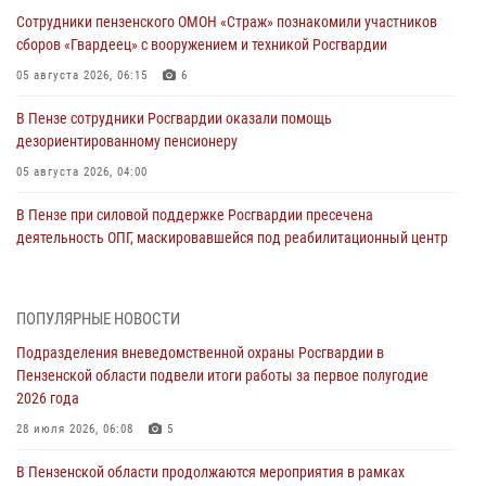
Сотрудники пензенского ОМОН «Страж» познакомили участников
сборов «Гвардеец» с вооружением и техникой Росгвардии
05 августа 2026, 06:15
6
В Пензе сотрудники Росгвардии оказали помощь
дезориентированному пенсионеру
05 августа 2026, 04:00
В Пензе при силовой поддержке Росгвардии пресечена
деятельность ОПГ, маскировавшейся под реабилитационный центр
(видео)
04 августа 2026, 07:05
4
1
ПОПУЛЯРНЫЕ НОВОСТИ
В Управлении Росгвардии по Пензенской области подвели итоги
Подразделения вневедомственной охраны Росгвардии в
работы за первое полугодие 2026 года
Пензенской области подвели итоги работы за первое полугодие
04 августа 2026, 06:08
2026 года
Росгвардия обеспечила безопасность праздничных мероприятий в
28 июля 2026, 06:08
5
День ВДВ в Пензе
В Пензенской области продолжаются мероприятия в рамках
03 августа 2026, 07:14
1