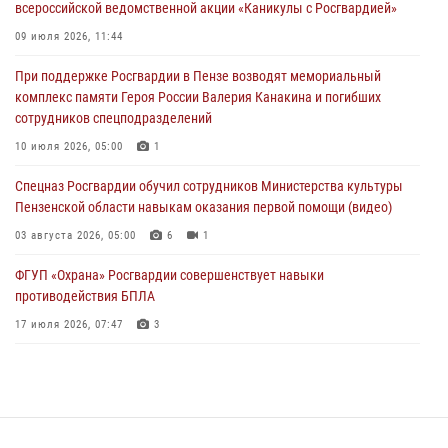
всероссийской ведомственной акции «Каникулы с Росгвардией»
В Пензе сотрудники Росгвардии задержали мужчину, который
09 июля 2026, 11:44
криками и нецензурной бранью напугал жильцов многоквартирного
При поддержке Росгвардии в Пензе возводят мемориальный
дома
комплекс памяти Героя России Валерия Канакина и погибших
03 августа 2026, 05:59
сотрудников спецподразделений
Росгвардейцы Пензенской области отмечают 35-летие дежурной
10 июля 2026, 05:00
1
службы
Спецназ Росгвардии обучил сотрудников Министерства культуры
03 августа 2026, 05:15
Пензенской области навыкам оказания первой помощи (видео)
03 августа 2026, 05:00
6
1
ФГУП «Охрана» Росгвардии совершенствует навыки
противодействия БПЛА
17 июля 2026, 07:47
3
Военнослужащие Росгвардии в Заречном приняли участие в
просветительской лекции Общества «Знание»
16 июля 2026, 05:00
2