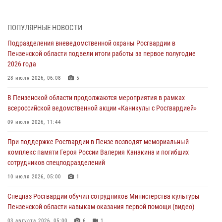
(видео)
04 августа 2026, 07:05
4
1
ПОПУЛЯРНЫЕ НОВОСТИ
В Управлении Росгвардии по Пензенской области подвели итоги
Подразделения вневедомственной охраны Росгвардии в
работы за первое полугодие 2026 года
Пензенской области подвели итоги работы за первое полугодие
04 августа 2026, 06:08
2026 года
Росгвардия обеспечила безопасность праздничных мероприятий в
28 июля 2026, 06:08
5
День ВДВ в Пензе
В Пензенской области продолжаются мероприятия в рамках
03 августа 2026, 07:14
1
всероссийской ведомственной акции «Каникулы с Росгвардией»
В Пензе сотрудники Росгвардии задержали мужчину, который
09 июля 2026, 11:44
криками и нецензурной бранью напугал жильцов многоквартирного
При поддержке Росгвардии в Пензе возводят мемориальный
дома
комплекс памяти Героя России Валерия Канакина и погибших
03 августа 2026, 05:59
сотрудников спецподразделений
Росгвардейцы Пензенской области отмечают 35-летие дежурной
10 июля 2026, 05:00
1
службы
Спецназ Росгвардии обучил сотрудников Министерства культуры
03 августа 2026, 05:15
Пензенской области навыкам оказания первой помощи (видео)
03 августа 2026, 05:00
6
1