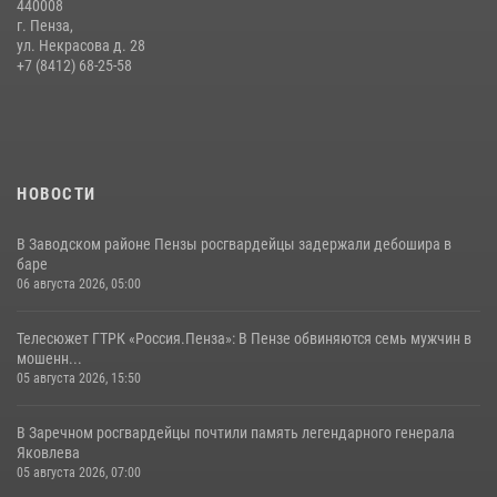
440008
11 июля 2026, 10:00
2
г. Пенза,
ул. Некрасова д. 28
В Пензе сотрудники Росгвардии обезвредили артиллерийский
+7 (8412) 68-25-58
боеприпас времен Великой Отечественной войны (видео)
13 июля 2026, 05:03
5
1
НОВОСТИ
В Заводском районе Пензы росгвардейцы задержали дебошира в
баре
06 августа 2026, 05:00
Телесюжет ГТРК «Россия.Пенза»: В Пензе обвиняются семь мужчин в
мошенн...
05 августа 2026, 15:50
В Заречном росгвардейцы почтили память легендарного генерала
Яковлева
05 августа 2026, 07:00