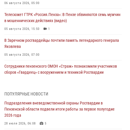
06 августа 2026, 05:00
Телесюжет ГТРК «Россия.Пенза»: В Пензе обвиняются семь мужчин
в мошеннических действиях (видео)
05 августа 2026, 15:50
1
В Заречном росгвардейцы почтили память легендарного генерала
Яковлева
05 августа 2026, 07:00
Сотрудники пензенского ОМОН «Страж» познакомили участников
сборов «Гвардеец» с вооружением и техникой Росгвардии
05 августа 2026, 06:15
6
В Пензе сотрудники Росгвардии оказали помощь
ПОПУЛЯРНЫЕ НОВОСТИ
дезориентированному пенсионеру
Подразделения вневедомственной охраны Росгвардии в
05 августа 2026, 04:00
Пензенской области подвели итоги работы за первое полугодие
2026 года
В Пензе при силовой поддержке Росгвардии пресечена
деятельность ОПГ, маскировавшейся под реабилитационный центр
28 июля 2026, 06:08
5
(видео)