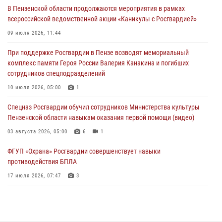
В Пензенской области продолжаются мероприятия в рамках
04 августа 2026, 07:05
4
1
всероссийской ведомственной акции «Каникулы с Росгвардией»
В Управлении Росгвардии по Пензенской области подвели итоги
09 июля 2026, 11:44
работы за первое полугодие 2026 года
При поддержке Росгвардии в Пензе возводят мемориальный
04 августа 2026, 06:08
комплекс памяти Героя России Валерия Канакина и погибших
сотрудников спецподразделений
Росгвардия обеспечила безопасность праздничных мероприятий в
День ВДВ в Пензе
10 июля 2026, 05:00
1
03 августа 2026, 07:14
1
Спецназ Росгвардии обучил сотрудников Министерства культуры
Пензенской области навыкам оказания первой помощи (видео)
03 августа 2026, 05:00
6
1
ФГУП «Охрана» Росгвардии совершенствует навыки
противодействия БПЛА
17 июля 2026, 07:47
3
Военнослужащие Росгвардии в Заречном приняли участие в
просветительской лекции Общества «Знание»
16 июля 2026, 05:00
2