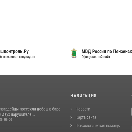
шконтроль.Ру
МВД России по Пензенск
т отзывов о госуслугах
Официальный сайт
И
НАВИГАЦИЯ
сгвардейцы пресекли дебош в баре
Новости
 двух нарушителе...
Карта сайта
26, 06:00
Психологическая помощь