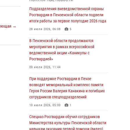
легендарного генерала Яковлева
Подразделения вневедомственной охраны
05 августа 2026, 07:00
Росгвардии в Пензенской области подвели
итоги работы за первое полугодие 2026 года
Сотрудники пензенского ОМОН «Страж»
ующая →
познакомили участников сборов «Гвардеец»
28 июля 2026, 06:08
5
с вооружением и техникой Росгвардии
В Пензенской области продолжаются
05 августа 2026, 06:15
6
мероприятия в рамках всероссийской
ведомственной акции «Каникулы с
В Пензе сотрудники Росгвардии оказали
Росгвардией»
помощь дезориентированному пенсионеру
09 июля 2026, 11:44
05 августа 2026, 04:00
При поддержке Росгвардии в Пензе
В Пензе при силовой поддержке Росгвардии
возводят мемориальный комплекс памяти
пресечена деятельность ОПГ,
Героя России Валерия Канакина и погибших
маскировавшейся под реабилитационный
сотрудников спецподразделений
центр (видео)
10 июля 2026, 05:00
1
04 августа 2026, 07:05
4
1
Спецназ Росгвардии обучил сотрудников
В Управлении Росгвардии по Пензенской
Министерства культуры Пензенской области
области подвели итоги работы за первое
навыкам оказания первой помощи (видео)
полугодие 2026 года