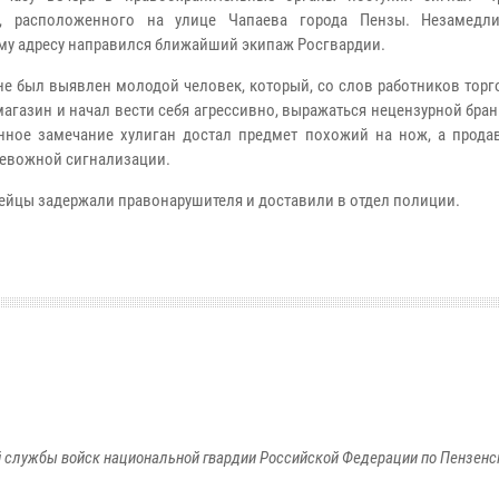
а, расположенного на улице Чапаева города Пензы. Незамедл
му адресу направился ближайший экипаж Росгвардии.
не был выявлен молодой человек, который, со слов работников торг
магазин и начал вести себя агрессивно, выражаться нецензурной бран
нное замечание хулиган достал предмет похожий на нож, а прода
ревожной сигнализации.
ейцы задержали правонарушителя и доставили в отдел полиции.
 службы войск национальной гвардии Российской Федерации по Пензенс