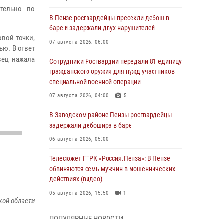
ительно по
В Пензе росгвардейцы пресекли дебош в
баре и задержали двух нарушителей
овой точки,
07 августа 2026, 06:00
ью. В ответ
вец нажала
Сотрудники Росгвардии передали 81 единицу
гражданского оружия для нужд участников
специальной военной операции
07 августа 2026, 04:00
5
В Заводском районе Пензы росгвардейцы
задержали дебошира в баре
06 августа 2026, 05:00
Телесюжет ГТРК «Россия.Пенза»: В Пензе
обвиняются семь мужчин в мошеннических
действиях (видео)
05 августа 2026, 15:50
1
кой области
В Заречном росгвардейцы почтили память
ПОПУЛЯРНЫЕ НОВОСТИ