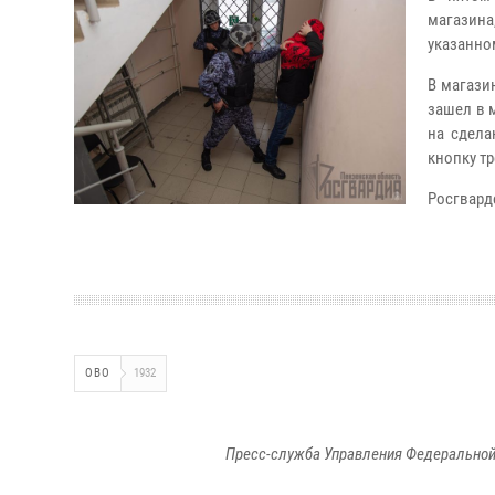
магазин
указанно
В магази
зашел в 
на сдела
кнопку т
Росгвард
ОВО
1932
Пресс-служба Управления Федеральной