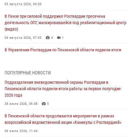
05 августа 2026, 04:00
В Пензе при силовой поддержке Росгвардии пресечена
деятельность ОПГ, маскировавшейся под реабилитационный центр
(видео)
04 августа 2026, 07:05
4
1
В Управлении Росгвардии по Пензенской области подвели итоги
работы за первое полугодие 2026 года
04 августа 2026, 06:08
ПОПУЛЯРНЫЕ НОВОСТИ
Росгвардия обеспечила безопасность праздничных мероприятий в
Подразделения вневедомственной охраны Росгвардии в
День ВДВ в Пензе
Пензенской области подвели итоги работы за первое полугодие
03 августа 2026, 07:14
1
2026 года
В Пензе сотрудники Росгвардии задержали мужчину, который
28 июля 2026, 06:08
5
криками и нецензурной бранью напугал жильцов многоквартирного
В Пензенской области продолжаются мероприятия в рамках
дома
всероссийской ведомственной акции «Каникулы с Росгвардией»
03 августа 2026, 05:59
09 июля 2026, 11:44