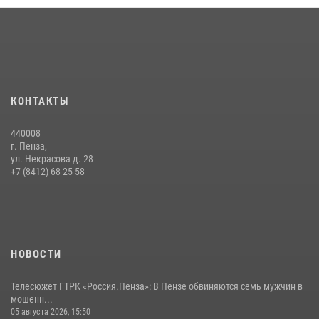
Интервью с сотрудником службы ОМОН: как проходит день на
службе
15 июля 2026, 07:00
Начальник Управления Росгвардии по Пензенской области Павел
КОНТАКТЫ
Пучков посетил 55-й Всероссийский Лермонтовский праздник
поэзии в «Тарханах»
440008
11 июля 2026, 10:00
2
г. Пенза,
ул. Некрасова д. 28
В Пензе сотрудники Росгвардии обезвредили артиллерийский
+7 (8412) 68-25-58
боеприпас времен Великой Отечественной войны (видео)
13 июля 2026, 05:03
5
1
НОВОСТИ
Телесюжет ГТРК «Россия.Пенза»: В Пензе обвиняются семь мужчин в
мошенн...
05 августа 2026, 15:50