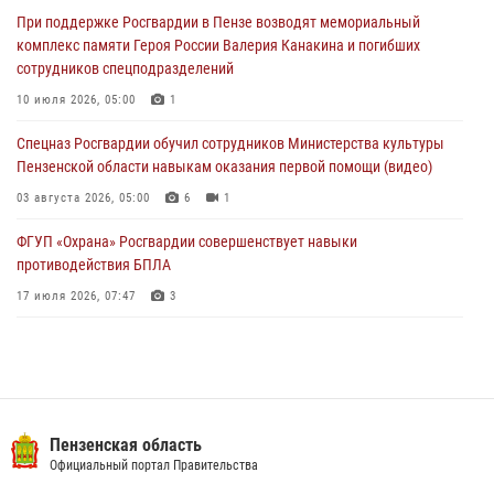
Росгвардейцы Пензенской области отмечают 35-летие дежурной
При поддержке Росгвардии в Пензе возводят мемориальный
службы
комплекс памяти Героя России Валерия Канакина и погибших
03 августа 2026, 05:15
сотрудников спецподразделений
Спецназ Росгвардии обучил сотрудников Министерства культуры
10 июля 2026, 05:00
1
Пензенской области навыкам оказания первой помощи (видео)
Спецназ Росгвардии обучил сотрудников Министерства культуры
03 августа 2026, 05:00
6
1
Пензенской области навыкам оказания первой помощи (видео)
03 августа 2026, 05:00
6
1
ФГУП «Охрана» Росгвардии совершенствует навыки
противодействия БПЛА
17 июля 2026, 07:47
3
Военнослужащие Росгвардии в Заречном приняли участие в
просветительской лекции Общества «Знание»
16 июля 2026, 05:00
2
Пензенский спецназ Росгвардии готовит студентов к окружному
Пензенская область
этапу «Зарницы 2.0» (видео)
Официальный портал Правительства
10 июля 2026, 06:01
6
1